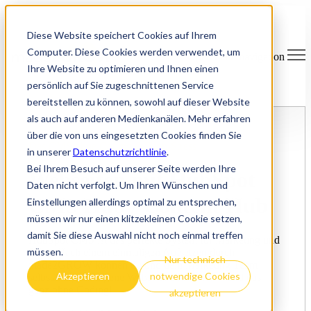
Diese Website speichert Cookies auf Ihrem
Computer. Diese Cookies werden verwendet, um
Open main navigation
Ihre Website zu optimieren und Ihnen einen
persönlich auf Sie zugeschnittenen Service
bereitstellen zu können, sowohl auf dieser Website
als auch auf anderen Medienkanälen. Mehr erfahren
über die von uns eingesetzten Cookies finden Sie
Das CMS ohne Coding & Tech-Stress
in unserer
Datenschutzrichtlinie
.
Bei Ihrem Besuch auf unserer Seite werden Ihre
Webseiten mit HubSpot
Daten nicht verfolgt. Um Ihren Wünschen und
CMS Hub / Content Hub
Einstellungen allerdings optimal zu entsprechen,
müssen wir nur einen klitzekleinen Cookie setzen,
damit Sie diese Auswahl nicht noch einmal treffen
HubSpot CMS ist das perfekte System für Marketing und
müssen.
Sales. Nach einem einmaligen Aufsetzen durch
Nur technisch
made2GROW können du und dein Marketing Team
Akzeptieren
notwendige Cookies
selbständig die eigene Webseite optimieren – und das
ganz ohne Coding!
akzeptieren